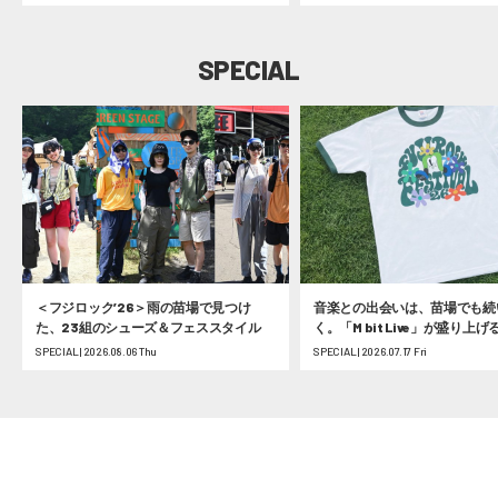
スタート
SPECIAL
＜フジロック’26＞雨の苗場で見つけ
音楽との出会いは、苗場でも続
た、23組のシューズ＆フェススタイル
く。「M bit Live」が盛り上
ク’26！ #fujirock
SPECIAL | 2026.08.06 Thu
SPECIAL | 2026.07.17 Fri
TALKING ABOUT FUJI ROCK