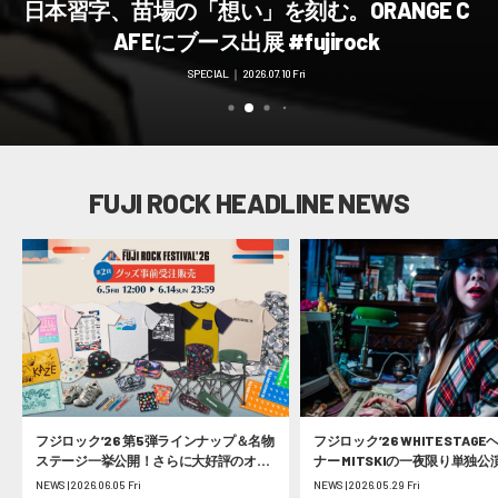
日本習字、苗場の「想い」を刻む。ORANGE C
「M bit Live」が盛り上げるフジロック’26！ #
礼賛、登場。初めてのフジロックを純粋に楽
俺の居場所はここだ！Kroiから溢れ出るフジ
ヘルシンキ発US、3年連続フジロックに降
臨。彼らが鳴らす“今”に迫る #fujirock
AFEにブース出展 #fujirock
しみたい #fujirock
ロック愛 #fujirock
fujirock
TALKING ABOUT FUJI ROCK ｜ 2026.06.24 Wed
TALKING ABOUT FUJI ROCK ｜ 2026.07.08 Wed
TALKING ABOUT FUJI ROCK ｜ 2026.06.26 Fri
SPECIAL ｜ 2026.07.10 Fri
SPECIAL ｜ 2026.07.17 Fri
FUJI ROCK HEADLINE NEWS
フジロック’26 第5弾ラインナップ＆名物
フジロック’26 WHITE STAG
ステージ一挙公開！さらに大好評のオフ
ナー MITSKIの一夜限り単独公
ィシャルグッズ事前受注の第2弾受付が
25周年 フジロック展の大阪巡
NEWS | 2026.06.05 Fri
NEWS | 2026.05.29 Fri