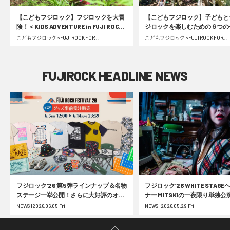
【こどもフジロック】フジロックを大冒
【こどもフジロック】子どもと
険！＜KIDS ADVENTURE in FUJI ROCK
ジロックを楽しむための６つの
FESTIVAL＞フォレスト＆リバーコース
ポイント
こどもフジロック ~FUJI ROCK FOR
こどもフジロック ~FUJI ROCK FOR
FAMILY~ | 2023.09.05 Tue
FAMILY~ | 2022.07.13 Wed
密着レポート #fujirock
FUJIROCK HEADLINE NEWS
フジロック’26 第5弾ラインナップ＆名物
フジロック’26 WHITE STAG
ステージ一挙公開！さらに大好評のオフ
ナー MITSKIの一夜限り単独公
ィシャルグッズ事前受注の第2弾受付が
25周年 フジロック展の大阪巡
NEWS | 2026.06.05 Fri
NEWS | 2026.05.29 Fri
スタート