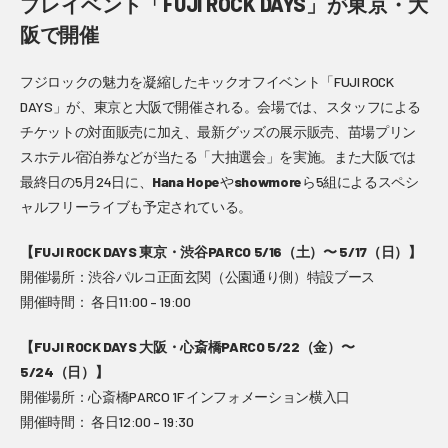
プレイベント「FUJI ROCK DAYS」が東京・大
阪で開催
フジロックの魅力を凝縮したキックオフイベント「FUJI ROCK
DAYS」が、東京と大阪で開催される。会場では、スタッフによる
チケットの対面販売に加え、最新グッズの展示販売、苗場プリン
スホテル宿泊券などが当たる「大抽選会」を実施。また大阪では
最終日の5月24日に、
Hana Hope
や
showmore
ら5組によるスペシ
ャルフリーライブも予定されている。
【FUJI ROCK DAYS 東京・渋谷PARCO 5/16（土）〜 5/17（日）】
開催場所：渋谷パルコ正面玄関（公園通り側）特設ブース
開催時間： 各日11:00 – 19:00
【FUJI ROCK DAYS 大阪・心斎橋PARCO 5/22（金）〜
5/24（日）】
開催場所：心斎橋PARCO 1F インフォメーション横入口
開催時間： 各日12:00 – 19:30