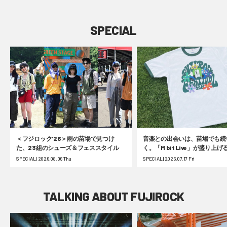
SPECIAL
＜フジロック’26＞雨の苗場で見つけ
音楽との出会いは、苗場でも続
た、23組のシューズ＆フェススタイル
く。「M bit Live」が盛り上
ク’26！ #fujirock
SPECIAL | 2026.08.06 Thu
SPECIAL | 2026.07.17 Fri
TALKING ABOUT FUJIROCK