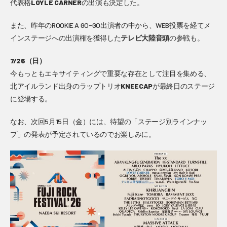
代表格
LOYLE CARNER
の出演も決定した。
また、昨年のROOKIE A GO-GO出演者の中から、WEB投票を経てメ
インステージへの出演権を獲得した
テレビ大陸音頭
の参戦も。
7/26（日）
今もっともエキサイティングで重要な存在として注目を集める、
北アイルランド出身のラップトリオ
KNEECAP
が最終日のステージ
に登場する。
なお、次回5月15日（金）には、待望の「ステージ別ラインナッ
プ」の発表が予定されているのでお楽しみに。