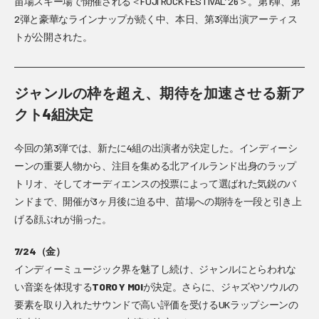
苗場スキー場で開催される＜FUJI ROCK FESTIVAL’ 26＞。第1弾、第
2弾と豪華なラインナップが続く中、本日、第3弾出演アーティス
トが公開された。
ジャンルの枠を超え、期待を加速させる新ア
クト4組決定
今回の第3弾では、新たに4組の出演者が決定した。インディーシ
ーンの重要人物から、注目を集める北アイルランド出身のラップ
トリオ、そしてオーディエンスの投票によって選ばれた気鋭のバ
ンドまで、開催が3ヶ月後に迫る中、苗場への期待を一段と引き上
げる顔ぶれが揃った。
7/24（金）
インディーミュージック界を魅了し続け、ジャンルにとらわれな
い音楽を体現する
TORO Y MOI
が決定。さらに、ジャズやソウルの
要素を取り入れたサウンドで高い評価を受けるUKラップシーンの