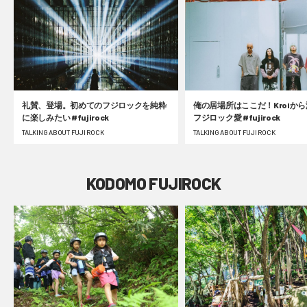
礼賛、登場。初めてのフジロックを純粋
俺の居場所はここだ！Kroiか
に楽しみたい #fujirock
フジロック愛 #fujirock
TALKING ABOUT FUJI ROCK
TALKING ABOUT FUJI ROCK
KODOMO FUJIROCK