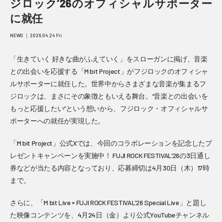
ジロック’26のオフィシャルサポーター
に就任
NEWS ｜ 2026.04.24 Fri
「生きていく 好きな曲がふえていく」をスローガンに掲げ、音楽
との出会いを応援する「M bit Project」がフジロックのオフィシャ
ルサポーターに就任した。世界中からさまざまな音楽が集まるフ
ジロックは、まさにその象徴ともいえる舞台。“音楽との出会いを
もっと応援したい”という想いから、フジロック・オフィシャルサ
ポーターへの就任が実現した。
「M bit Project」公式Xでは、今回のコラボレーションを記念したプ
レゼントキャンペーンを実施中！ FUJI ROCK FESTIVAL’26の3日通し
券などが当たる内容となっており、応募締切は4月30日（木）17時
まで。
さらに、「M bit Live × FUJI ROCK FESTIVAL’26 Special Live」と題し
た映像コンテンツを、4月24日（金）より公式YouTubeチャンネル