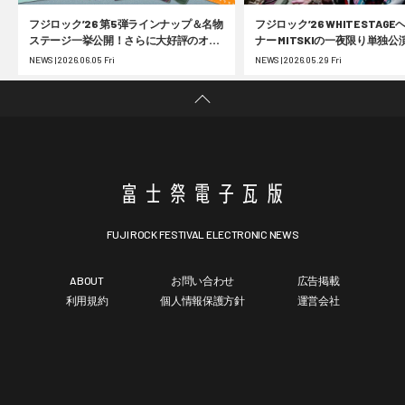
フジロック’26 第5弾ラインナップ＆名物
フジロック’26 WHITE STAG
ステージ一挙公開！さらに大好評のオフ
ナー MITSKIの一夜限り単独公
ィシャルグッズ事前受注の第2弾受付が
25周年 フジロック展の大阪巡
NEWS | 2026.06.05 Fri
NEWS | 2026.05.29 Fri
スタート
FUJI ROCK FESTIVAL ELECTRONIC NEWS
ABOUT
お問い合わせ
広告掲載
利用規約
個人情報保護方針
運営会社