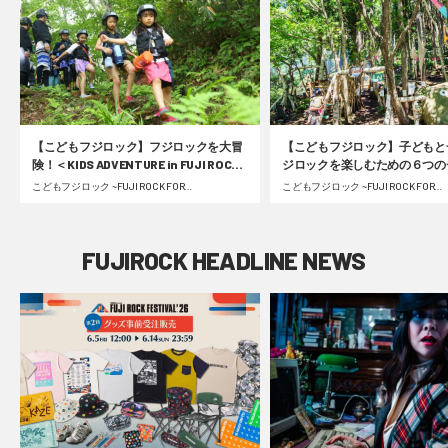
【こどもフジロック】フジロックを大冒
【こどもフジロック】子どもと
険！＜KIDS ADVENTURE in FUJI ROCK
ジロックを楽しむための６つの
FESTIVAL＞フォレスト＆リバーコース
ポイント
こどもフジロック ~FUJI ROCK FOR
こどもフジロック ~FUJI ROCK FOR
FAMILY~ | 2023.09.05 Tue
FAMILY~ | 2022.07.13 Wed
密着レポート #fujirock
FUJIROCK HEADLINE NEWS