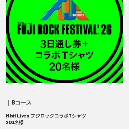
｜Bコース
M bit Live x フジロックコラボTシャツ
200名様