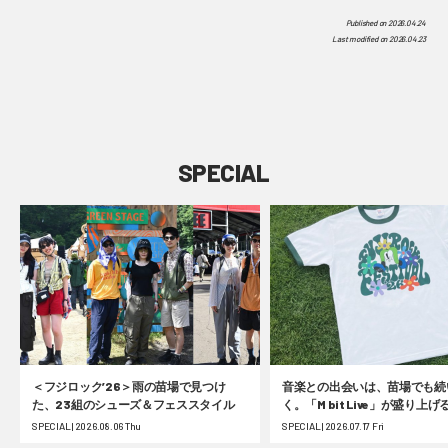
Published on
2026.04.24
Last modified on
2026.04.23
SPECIAL
＜フジロック’26＞雨の苗場で見つけ
音楽との出会いは、苗場でも続
た、23組のシューズ＆フェススタイル
く。「M bit Live」が盛り上
ク’26！ #fujirock
SPECIAL | 2026.08.06 Thu
SPECIAL | 2026.07.17 Fri