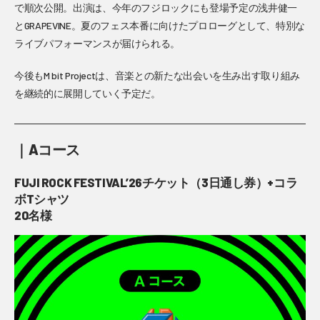
で順次公開。出演は、今年のフジロックにも登場予定の浅井健一
とGRAPEVINE。夏のフェス本番に向けたプロローグとして、特別な
ライブパフォーマンスが届けられる。
今後もM bit Projectは、音楽との新たな出会いを生み出す取り組み
を継続的に展開していく予定だ。
｜Aコース
FUJI ROCK FESTIVAL’26チケット（3日通し券）+コラ
ボTシャツ
20名様