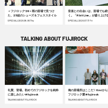
＜フジロック’26＞雨の苗場で見つけ
音楽との出会いは、苗場でも続
た、23組のシューズ＆フェススタイル
く。「M bit Live」が盛り上
ク’26！ #fujirock
SPECIAL | 2026.08.06 Thu
SPECIAL | 2026.07.17 Fri
TALKING ABOUT FUJIROCK
礼賛、登場。初めてのフジロックを純粋
俺の居場所はここだ！Kroiか
に楽しみたい #fujirock
フジロック愛 #fujirock
TALKING ABOUT FUJI ROCK
TALKING ABOUT FUJI ROCK