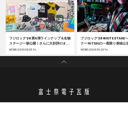
フジロック’26 第5弾ラインナップ＆名物
フジロック’26 WHITE STAG
ステージ一挙公開！さらに大好評のオフ
ナー MITSKIの一夜限り単独公
ィシャルグッズ事前受注の第2弾受付が
25周年 フジロック展の大阪巡
NEWS | 2026.06.05 Fri
NEWS | 2026.05.29 Fri
スタート
FUJI ROCK FESTIVAL ELECTRONIC NEWS
ABOUT
お問い合わせ
広告掲載
利用規約
個人情報保護方針
運営会社