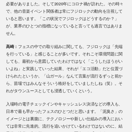
必要がありました。そして2020年にコロナ禍が訪れた。その時々
で、他の音楽イベント関係者は常にフジロックの動向を注視して
いると思います。「この状況でフジロックはどうするのか？」
が、業界のひとつの指標になっていると言っても過言ではありま
せん。
高崎：
フェスの中での取り組みに関しても、フジロックは「先端
を行っている」と感じることが多いです。それこそ環境問題に関
しても、最初から意図していたわけではなく「こうしたほうがい
いよね」と実践していった結果、それが「エコ活動」だと位置づ
けられたというか。「山ガール」なんて言葉が流行るずっと前か
ら、苗場ではみんなそういう格好をしていましたしね（笑）。そ
れがタウンユースとしても浸透していくという。
入場時の電子チェックインやキャッシュレス決済などの導入も、
日本で最も早かったフェスのひとつだと思います。「泥臭さ」の
イメージとは裏腹に、テクノロジーや新しい仕組みの導入におい
ては非常に先進的。流行を追いかけているわけではないのに、結