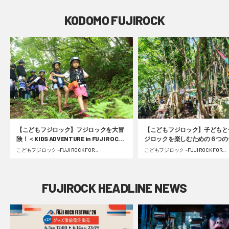
KODOMO FUJIROCK
【こどもフジロック】フジロックを大冒
【こどもフジロック】子どもと
険！＜KIDS ADVENTURE in FUJI ROCK
ジロックを楽しむための６つの
FESTIVAL＞フォレスト＆リバーコース
ポイント
こどもフジロック ~FUJI ROCK FOR
こどもフジロック ~FUJI ROCK FOR
FAMILY~ | 2023.09.05 Tue
FAMILY~ | 2022.07.13 Wed
密着レポート #fujirock
FUJIROCK HEADLINE NEWS