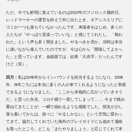
ただ、今でも鮮明に覚えているのは2021年のフジロック最終日。
レッドマーキーの運営を終えて外に出たとき、オアシスエリアに
ゴミが一つも落ちていなかったんです。来場者をはじめ、多くの
人たちが「やっぱり音楽っていいな」と感じてくれたし、「救わ
れた」という声も多く聞きました。やるべきか否か、当時は本当
に迷いながら進んでいたのですが、今は心から「開催してよかっ
た」と思っています。金銭面では、結果「大赤字」だったんです
けど（笑）。
四方：
私は2015年からインバウンドを担当するようになり、2018
年、19年ごろには本当に多くの人が来てくれるようになったと実感
できるようになりました。「ここから本格的に広がっていきそう
だ」と思った矢先、コロナ禍で一変してしまって……。今まで積み
重ねてきたことが、一瞬で崩れるような感覚でした。状況が少し
落ち着いてからは、徐々に「やるしかない」という空気に変わっ
てきて。協力してくれていた海外のプレイガイドにも改めて連絡
を取ったところ、どこも「またやりましょう」と応じてくれて本