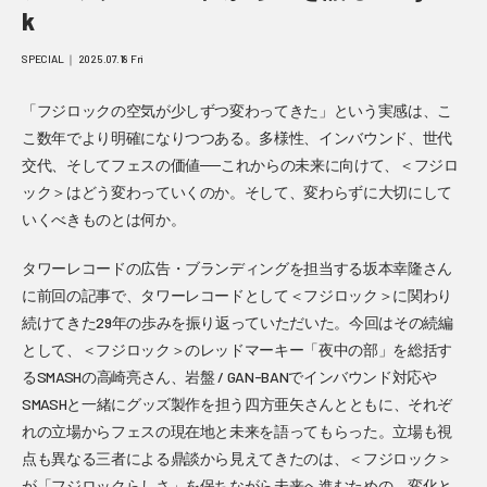
k
SPECIAL ｜ 2025.07.18 Fri
「フジロックの空気が少しずつ変わってきた」という実感は、こ
こ数年でより明確になりつつある。多様性、インバウンド、世代
交代、そしてフェスの価値──これからの未来に向けて、＜フジロ
ック＞はどう変わっていくのか。そして、変わらずに大切にして
いくべきものとは何か。
タワーレコードの広告・ブランディングを担当する坂本幸隆さん
に前回の記事で、タワーレコードとして＜フジロック＞に関わり
続けてきた29年の歩みを振り返っていただいた。今回はその続編
として、＜フジロック＞のレッドマーキー「夜中の部」を総括す
るSMASHの高崎亮さん、岩盤 / GAN-BANでインバウンド対応や
SMASHと一緒にグッズ製作を担う四方亜矢さんとともに、それぞ
れの立場からフェスの現在地と未来を語ってもらった。立場も視
点も異なる三者による鼎談から見えてきたのは、＜フジロック＞
が「フジロックらしさ」を保ちながら未来へ進むための、変化と