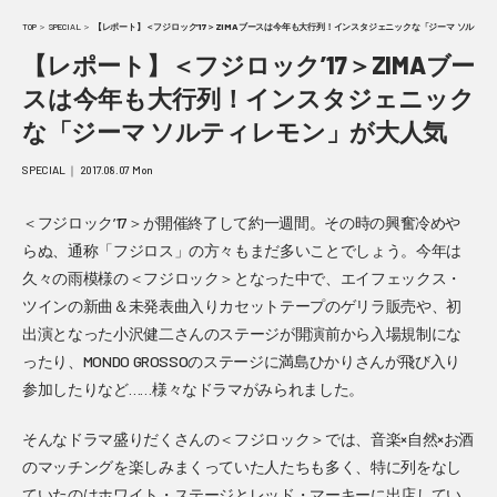
TOP
＞
SPECIAL
＞
【レポート】＜フジロック’17＞ZIMAブースは今年も大行列！インスタジェニックな「ジーマ ソルティ
【レポート】＜フジロック’17＞ZIMAブー
スは今年も大行列！インスタジェニック
な「ジーマ ソルティレモン」が大人気
SPECIAL ｜ 2017.08.07 Mon
＜フジロック’17＞が開催終了して約一週間。その時の興奮冷めや
らぬ、通称「フジロス」の方々もまだ多いことでしょう。今年は
久々の雨模様の＜フジロック＞となった中で、エイフェックス・
ツインの新曲＆未発表曲入りカセットテープのゲリラ販売や、初
出演となった小沢健二さんのステージが開演前から入場規制にな
ったり、MONDO GROSSOのステージに満島ひかりさんが飛び入り
参加したりなど……様々なドラマがみられました。
そんなドラマ盛りだくさんの＜フジロック＞では、音楽×自然×お酒
のマッチングを楽しみまくっていた人たちも多く、特に列をなし
ていたのはホワイト・ステージとレッド・マーキーに出店してい