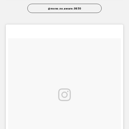
@mono.no.aware.0630