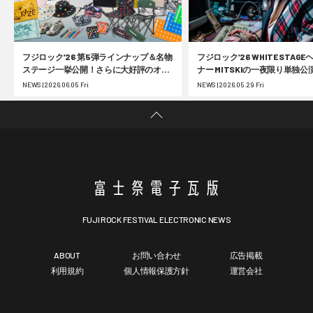
フジロック’26 第5弾ラインナップ＆名物
フジロック’26 WHITE STAG
ステージ一挙公開！さらに大好評のオフ
ナー MITSKIの一夜限り単独公
ィシャルグッズ事前受注の第2弾受付が
25周年 フジロック展の大阪巡
NEWS | 2026.06.05 Fri
NEWS | 2026.05.29 Fri
スタート
FUJI ROCK FESTIVAL ELECTRONIC NEWS
ABOUT
お問い合わせ
広告掲載
利用規約
個人情報保護方針
運営会社