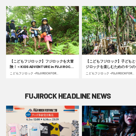
【こどもフジロック】フジロックを大冒
【こどもフジロック】子どもと
険！＜KIDS ADVENTURE in FUJI ROCK
ジロックを楽しむための６つの
FESTIVAL＞フォレスト＆リバーコース
ポイント
こどもフジロック ~FUJI ROCK FOR
こどもフジロック ~FUJI ROCK FOR
FAMILY~ | 2023.09.05 Tue
FAMILY~ | 2022.07.13 Wed
密着レポート #fujirock
FUJIROCK HEADLINE NEWS