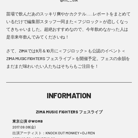
苗場で飲んだあのスッキリ爽やかカクテル……レポートをまとめて
いるだけで編集部スタッフ一同また＜フジロック＞が恋しくなっ
てきちゃいました。超絶おすすめなので、今年飲めなかった人は
是非来年飲んでみてくださいね！
さて、ZIMAでは9月＆10月に＜フジロック＞も公認のイベント＜
ZIMA MUSIC FIGHTERS フェスライブ＞を開催予定。フェスの余韻を
まだまだ味わいたい人たちはそちらもご注目を！
INFORMATION
ZIMA MUSIC FIGHTERS フェスライブ
東京公演 ＠WOMB
2017.09.08(金)
出演アーティスト：KNOCK OUT MONKEY × DJ REN