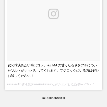
変化球決めたい時はコレ。 #ZIMA の甘ったるさをフチについ
たソルトがサッパリしてくれます。フジロックにいる方はぜひ
お試しください！
kase erikoさん(@kasehakase19)がシェアした投稿 –
2017 7月 29 5:11午後 PDT
@kasehakase19