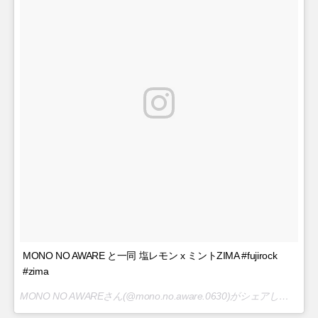
MONO NO AWARE と一同 塩レモン x ミントZIMA #fujirock
#zima
MONO NO AWAREさん(@mono.no.aware.0630)がシェアした投稿 –