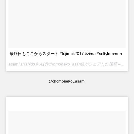
最終日もここからスタート #fujirock2017 #zima #soltylemmon
asami shishidoさん(@chomoneko_asami)がシェアした投稿 –
2017 
@chomoneko_asami