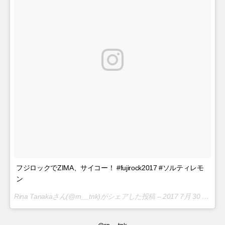
フジロックでZIMA、サイコー！ #fujirock2017 #ソルティレモ
ン
Rina Tanakaさん(@rn__tnk)がシェアした投稿 –
2017 7月 30 12:09午前 PDT
@rn__tnk