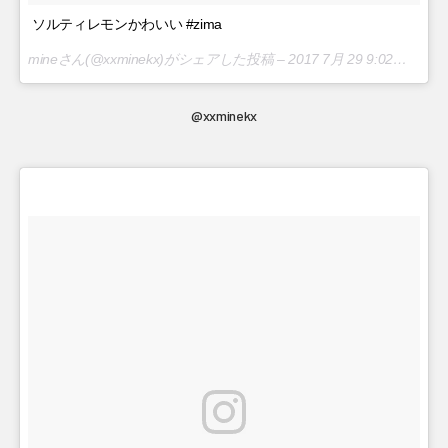
ソルティレモンかわいい #zima
mineさん(@xxminekx)がシェアした投稿 –
2017 7月 29 9:02午後 PDT
@xxminekx