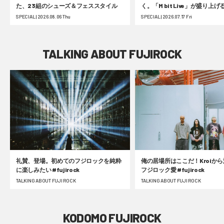
た、23組のシューズ＆フェススタイル
く。「M bit Live」が盛り上
ク’26！ #fujirock
SPECIAL | 2026.08.06 Thu
SPECIAL | 2026.07.17 Fri
TALKING ABOUT FUJIROCK
礼賛、登場。初めてのフジロックを純粋
俺の居場所はここだ！Kroiか
に楽しみたい #fujirock
フジロック愛 #fujirock
TALKING ABOUT FUJI ROCK
TALKING ABOUT FUJI ROCK
KODOMO FUJIROCK