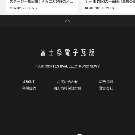
ステージ一挙公開！さらに大好評のオフ
ナー MITSKIの一夜限り単独公
ィシャルグッズ事前受注の第2弾受付が
25周年 フジロック展の大阪巡
NEWS | 2026.06.05 Fri
NEWS | 2026.05.29 Fri
スタート
FUJI ROCK FESTIVAL ELECTRONIC NEWS
ABOUT
お問い合わせ
広告掲載
利用規約
個人情報保護方針
運営会社