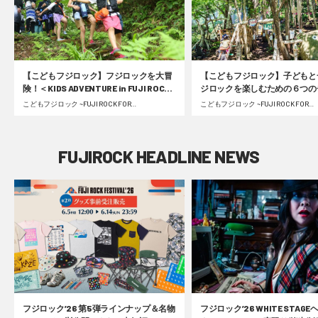
【こどもフジロック】フジロックを大冒
【こどもフジロック】子どもと
険！＜KIDS ADVENTURE in FUJI ROCK
ジロックを楽しむための６つの
FESTIVAL＞フォレスト＆リバーコース
ポイント
こどもフジロック ~FUJI ROCK FOR
こどもフジロック ~FUJI ROCK FOR
FAMILY~ | 2023.09.05 Tue
FAMILY~ | 2022.07.13 Wed
密着レポート #fujirock
FUJIROCK HEADLINE NEWS
フジロック’26 第5弾ラインナップ＆名物
フジロック’26 WHITE STAG