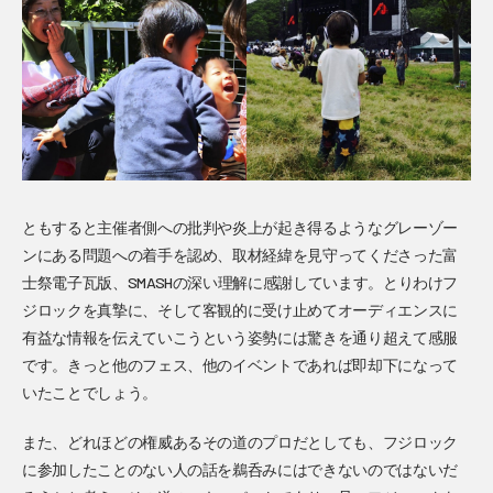
ともすると主催者側への批判や炎上が起き得るようなグレーゾー
ンにある問題への着手を認め、取材経緯を見守ってくださった富
士祭電子瓦版、SMASHの深い理解に感謝しています。とりわけフ
ジロックを真摯に、そして客観的に受け止めてオーディエンスに
有益な情報を伝えていこうという姿勢には驚きを通り超えて感服
です。きっと他のフェス、他のイベントであれば即却下になって
いたことでしょう。
また、どれほどの権威あるその道のプロだとしても、フジロック
に参加したことのない人の話を鵜呑みにはできないのではないだ