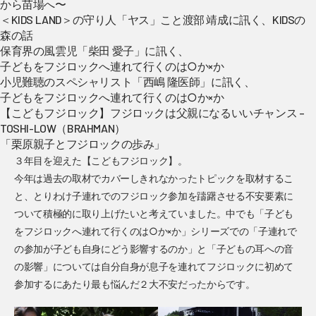
から苗場へ〜
＜KIDS LAND＞の守り人「ヤス」こと渡部 靖成に訊く、KIDSの
森の話
保育界の風雲児「柴田 愛子」に訊く、
子どもをフジロックへ連れて行くのは○か×か
小児難聴のスペシャリスト「西嶋 隆医師」に訊く、
子どもをフジロックへ連れて行くのは○か×か
【こどもフジロック】フジロックは父親になるいいチャンス –
TOSHI-LOW（BRAHMAN）
「栗原親子とフジロックの歩み」
３年目を迎えた【こどもフジロック】。
今年は過去の取材でカバーしきれなかったトピックを取材するこ
と、とりわけ子連れでのフジロック参加を躊躇させる不安要素に
ついて積極的に取り上げたいと考えていました。中でも「子ども
をフジロックへ連れて行くのは○か×か」シリーズでの「子連れで
の参加が子ども自身にどう影響するのか」と「子どもの耳への音
の影響」については自分自身が息子を連れてフジロックに初めて
参加するにあたり最も悩んだ２大不安だったからです。