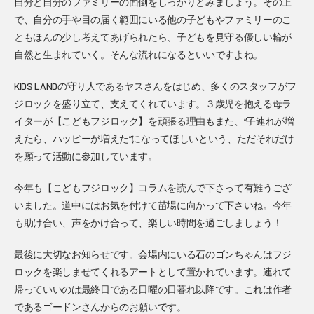
自分と自分のファミリーの面倒をしっかりとみましょう。その上
で、自分の手や目の届く範囲にいる他の子どもやファミリーのこ
ともほんの少し考えてあげられたら、子どもを見守る優しい輪が
自然と生まれていく。そんな流れになるといいですよね。
KIDS LANDの守り人であるヤスさんをはじめ、多くのスタッフがフ
ジロックを盛り立て、支えてくれています。３歳児を抱える母ラ
イターが【こどもフジロック】を頑張る理由もまた、“子連れが増
えたら、ハッピーが増えた”になってほしいという、ただそれだけ
を願って活動に参加しています。
今年も【こどもフジロック】コラムを読んで下さって有難うござ
いました。道中にはお気を付けて苗場に向かって下さいね。今年
も助け合い、声をかけ合って、楽しい時間を過ごしましょう！
最後に大切なお知らせです。会場内にいる石のゴンちゃんはフジ
ロックを楽しませてくれるアートとして置かれています。連れて
帰っていいのは最終日である日曜の日暮れ以降です。これは作者
であるゴードンさんからのお願いです。