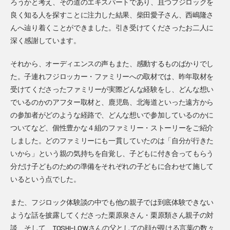
ろうかと考え、その道のエキスパートであり、且つフジロックを
良く知る人を探すことに注力した結果、柴田愛子さん、西嶋隆さ
んへ辿り着くことができました。引き受けてくださったお二人に
深く感謝しています。
それから、オーディエンスの声もまた、感動するものばかりでし
た。子連れフジロッカー・ファミリーへの取材では、昨年取材を
受けてくださったファミリーが実際どんな経験をし、どんな想い
でいるのかのアフター取材と、鹿児島、北海道といった遠方から
の参加者がどのような経路で、どんな想いで参加しているのかに
ついてなど、個性豊かな４組のファミリー・ストーリーをご紹介
しました。どのファミリーにも一貫していたのは「自分が行きた
いから」という親の気持ちを自覚し、子どもに付き合ってもらう
分だけ子どものための準備をそれぞれの子どもに合わせて施して
いるという点でした。
また、フジロック体験談の中でも他の親子では到底体験できない
ような話を披露してくださった栗原泉さん・栗原類さん親子の対
談、そして、TOSHI-LOWさんの父としての顔が覗ける言葉の数々