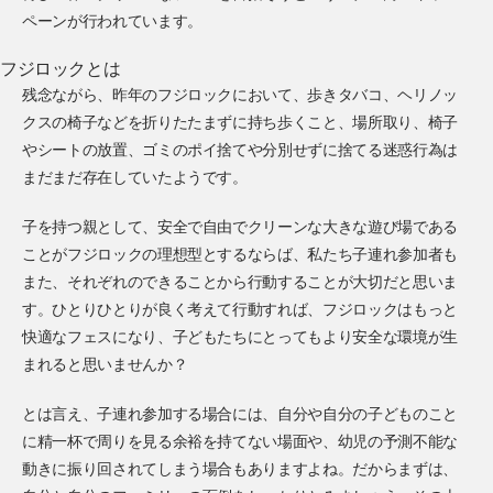
ペーンが行われています。
フジロックとは
残念ながら、昨年のフジロックにおいて、歩きタバコ、ヘリノッ
クスの椅子などを折りたたまずに持ち歩くこと、場所取り、椅子
やシートの放置、ゴミのポイ捨てや分別せずに捨てる迷惑行為は
まだまだ存在していたようです。
子を持つ親として、安全で自由でクリーンな大きな遊び場である
ことがフジロックの理想型とするならば、私たち子連れ参加者も
また、それぞれのできることから行動することが大切だと思いま
す。ひとりひとりが良く考えて行動すれば、フジロックはもっと
快適なフェスになり、子どもたちにとってもより安全な環境が生
まれると思いませんか？
とは言え、子連れ参加する場合には、自分や自分の子どものこと
に精一杯で周りを見る余裕を持てない場面や、幼児の予測不能な
動きに振り回されてしまう場合もありますよね。だからまずは、