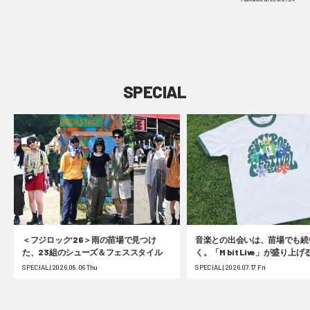
SPECIAL
＜フジロック’26＞雨の苗場で見つけ
音楽との出会いは、苗場でも続
た、23組のシューズ＆フェススタイル
く。「M bit Live」が盛り上
ク’26！ #fujirock
SPECIAL | 2026.08.06 Thu
SPECIAL | 2026.07.17 Fri