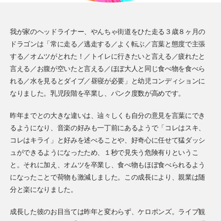
我が家のヘッドライナー、やんちゃ街道をひた走る３歳８ヶ月の
ドラゴンは「常に走る／逃走する／よく転ぶ／言葉と態度で主張
する／オムツがとれた！／トイレに行きたいと言える／疲れたと
言える／お腹が空いたと言える／ほぼ大人と同じ食べ物を食べら
れる／水を見るとダイブ／昼寝が必要」と幼児コンディションに
なりました。乳児段階を卒業し、パンク度数が高めです。
昨年までとの大きな違いは、辿々しくも自分の意見を言葉にでき
るようになり、音楽の好みも一丁前にあるようで「コレはスキ、
コレはキライ」と好みを述べることや、好奇心に任せて猛ダッシ
ュができるようになったため、１秒で見失う危険有りというこ
と。それに加え、オムツを卒業し、食べ物もほぼ食べられるよう
になったことで荷物も激減しました。この成長により、親業は随
分と楽になりました。
成長した彼のお目当ては昨年と変わらず、ケロポンズ。ライブ観