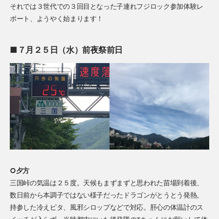
それでは３世代での３回目となった子連れフジロック参加体験レ
ポート、ようやく始まります！
■７月２５日（水）前夜祭前日
○夕方
三国峠の気温は２５度。天候もまずまずと思われた苗場到着後、
数日前から本調子ではない様子だったドラゴンがとうとう発熱。
持参した冷えピタ、風邪シロップなどで対応。肝心の体温計のス