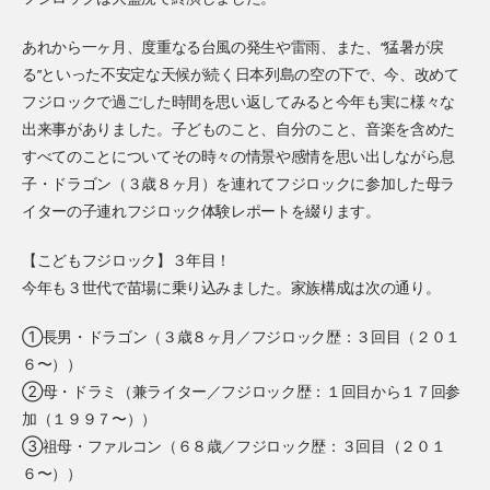
あれから一ヶ月、度重なる台風の発生や雷雨、また、“猛暑が戻
る”といった不安定な天候が続く日本列島の空の下で、今、改めて
フジロックで過ごした時間を思い返してみると今年も実に様々な
出来事がありました。子どものこと、自分のこと、音楽を含めた
すべてのことについてその時々の情景や感情を思い出しながら息
子・ドラゴン（３歳８ヶ月）を連れてフジロックに参加した母ラ
イターの子連れフジロック体験レポートを綴ります。
【こどもフジロック】３年目！
今年も３世代で苗場に乗り込みました。家族構成は次の通り。
①長男・ドラゴン（３歳８ヶ月／フジロック歴：３回目（２０１
６〜））
②母・ドラミ（兼ライター／フジロック歴：１回目から１７回参
加（１９９７〜））
③祖母・ファルコン（６８歳／フジロック歴：３回目（２０１
６〜））