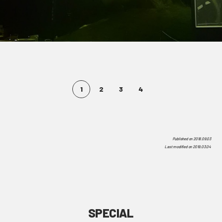
1
2
3
4
Published on
2018.09.03
Last modified on
2019.03.04
SPECIAL