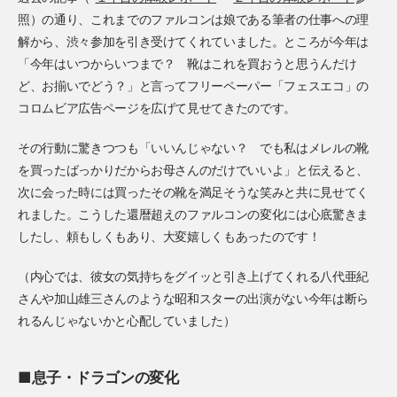
照）の通り、これまでのファルコンは娘である筆者の仕事への理
解から、渋々参加を引き受けてくれていました。ところが今年は
「今年はいつからいつまで？ 靴はこれを買おうと思うんだけ
ど、お揃いでどう？」と言ってフリーペーパー「フェスエコ」の
コロムビア広告ページを広げて見せてきたのです。
その行動に驚きつつも「いいんじゃない？ でも私はメレルの靴
を買ったばっかりだからお母さんのだけでいいよ」と伝えると、
次に会った時には買ったその靴を満足そうな笑みと共に見せてく
れました。こうした還暦超えのファルコンの変化には心底驚きま
したし、頼もしくもあり、大変嬉しくもあったのです！
（内心では、彼女の気持ちをグイッと引き上げてくれる八代亜紀
さんや加山雄三さんのような昭和スターの出演がない今年は断ら
れるんじゃないかと心配していました）
■息子・ドラゴンの変化