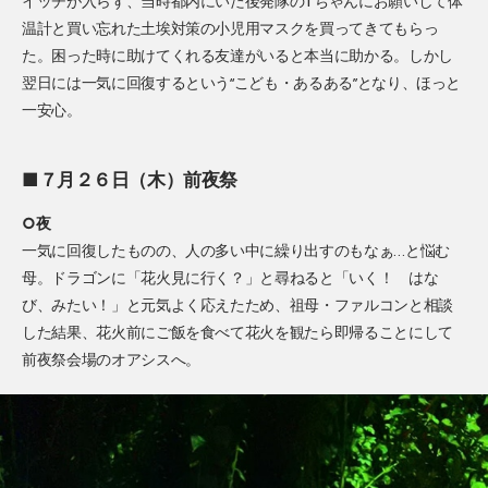
イッチが入らず、当時都内にいた後発隊のTちゃんにお願いして体
温計と買い忘れた土埃対策の小児用マスクを買ってきてもらっ
た。困った時に助けてくれる友達がいると本当に助かる。しかし
翌日には一気に回復するという“こども・あるある”となり、ほっと
一安心。
■７月２６日（木）前夜祭
○夜
一気に回復したものの、人の多い中に繰り出すのもなぁ…と悩む
母。ドラゴンに「花火見に行く？」と尋ねると「いく！ はな
び、みたい！」と元気よく応えたため、祖母・ファルコンと相談
した結果、花火前にご飯を食べて花火を観たら即帰ることにして
前夜祭会場のオアシスへ。