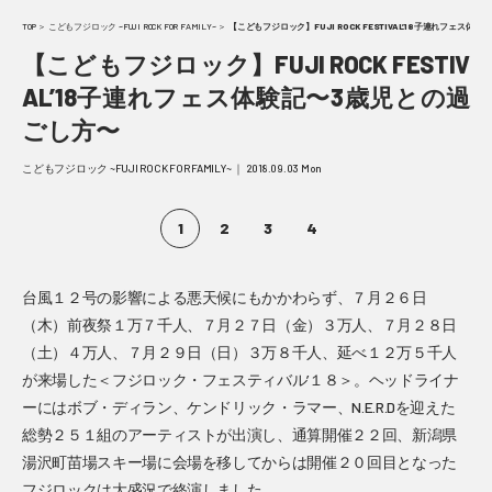
TOP
＞
こどもフジロック ~FUJI ROCK FOR FAMILY~
＞
【こどもフジロック】FUJI ROCK FESTIVAL’18子連れフェス体
【こどもフジロック】FUJI ROCK FESTIV
AL’18子連れフェス体験記〜3歳児との過
ごし方〜
こどもフジロック ~FUJI ROCK FOR FAMILY~ ｜ 2018.09.03 Mon
1
2
3
4
台風１２号の影響による悪天候にもかかわらず、７月２６日
（木）前夜祭１万７千人、７月２７日（金）３万人、７月２８日
（土）４万人、７月２９日（日）３万８千人、延べ１２万５千人
が来場した＜フジロック・フェスティバル’１８＞。ヘッドライナ
ーにはボブ・ディラン、ケンドリック・ラマー、N.E.R.Dを迎えた
総勢２５１組のアーティストが出演し、通算開催２２回、新潟県
湯沢町苗場スキー場に会場を移してからは開催２０回目となった
フジロックは大盛況で終演しました。