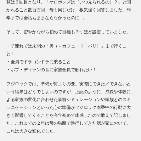
覧は６回目となり、「ケロポンズは（いつ見られるの）？」と聞
かれること数百万回、母も同じだけ、根気強く回答しました。昨
年までは会話もままならなかったのに…。
そして、密やかながら初めて目標も３つほど設定していました。
・子連れでは未開の「奥（＝カフェ・ド・パリ）」まで行くこ
と！
・全員でドラゴンドラに乗ること！
・ボブ・ディランの音に家族全員で触れたい！
フジロックでは、準備が何よりの要。実際にできた／できないと
いう結果はどうでもよいのですが、上記のように、成長や体験に
よる家族の変化に合わせた事前シミュレーションや家族とのコミ
ュニケーションといった心の準備がフジロック本番中の行動に大
きく影響してくることを今年初めて体感したので敢えて記しまし
た。これまでの２年は母の独断で進行してきた我が家において、
これは大きな変化でした。