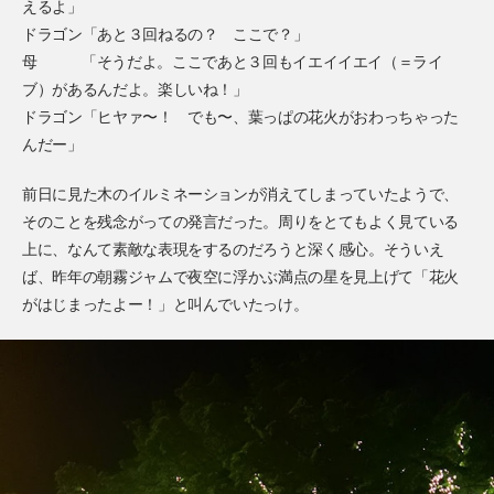
えるよ」
ドラゴン「あと３回ねるの？ ここで？」
母
「そうだよ。ここであと３回もイエイイエイ（＝ライ
ブ）があるんだよ。楽しいね！」
ドラゴン「ヒヤァ〜！ でも〜、葉っぱの花火がおわっちゃった
んだー」
前日に見た木のイルミネーションが消えてしまっていたようで、
そのことを残念がっての発言だった。周りをとてもよく見ている
上に、なんて素敵な表現をするのだろうと深く感心。そういえ
ば、昨年の朝霧ジャムで夜空に浮かぶ満点の星を見上げて「花火
がはじまったよー！」と叫んでいたっけ。