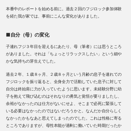
本番中のレポートを始める前に。過去２回のフジロック参加体験
を経た我が家では、事前にこんな変化がありました。
■自分（母）の変化
子連れフジ３年目を迎えるにあたり、母（筆者）には思うところ
がありました。それは「ちょっとリラックスしたい」という細や
かな気持ちの芽生えでした。
過去２年、１歳８ヶ月、２歳８ヶ月という月齢の息子を連れての
フジロックを振り返ると、全身全力で活動していた息子に対して
自分は終始肩に力が入っていたように思います。未経験分野に幼
子を抱えて飛び込むのはそれなりの勇気と覚悟が要りましたし、
余裕がなかったのは仕方がないにせよ、そこまで必死に緊張して
いる必要はなかったのではないだろうかと。なんだか自分らしく
なかったかもなあと思えてしまったのでした。これは性格に寄る
ところでありますが、母性本能が過剰に働いていた時期だったか