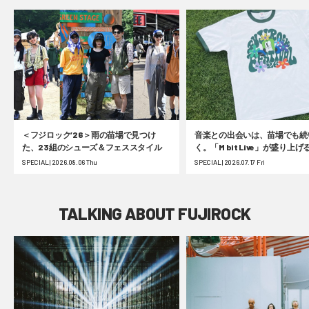
＜フジロック’26＞雨の苗場で見つけ
音楽との出会いは、苗場でも続
た、23組のシューズ＆フェススタイル
く。「M bit Live」が盛り上
ク’26！ #fujirock
SPECIAL | 2026.08.06 Thu
SPECIAL | 2026.07.17 Fri
TALKING ABOUT FUJIROCK