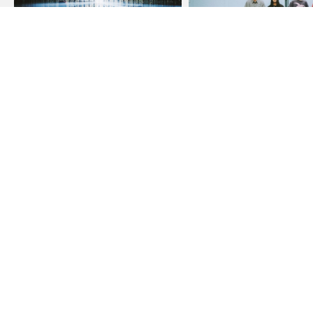
礼賛、登場。初めてのフジロックを純粋
俺の居場所はここだ！Kroiか
に楽しみたい #fujirock
フジロック愛 #fujirock
TALKING ABOUT FUJI ROCK
TALKING ABOUT FUJI ROCK
KODOMO FUJIROCK
【こどもフジロック】フジロックを大冒
【こどもフジロック】子どもと
険！＜KIDS ADVENTURE in FUJI ROCK
ジロックを楽しむための６つの
FESTIVAL＞フォレスト＆リバーコース
ポイント
こどもフジロック ~FUJI ROCK FOR
こどもフジロック ~FUJI ROCK FOR